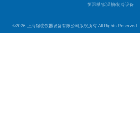
恒温槽/低温槽/制冷设备
氮吹仪/金属浴/摇床
©2026 上海锦玟仪器设备有限公司版权所有 All Rights Reserve
超声波仪器
冷光源植物培养箱
冷冻干燥设备
常规实验仪器
地域产品