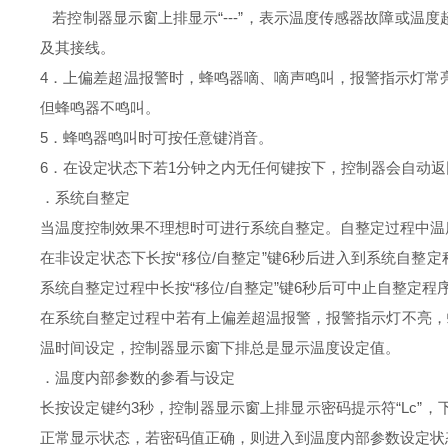
若控制器显示窗上排显示“---”，表示温度传感器故障或
及其接线。
4．上偏差超温报警时，蜂鸣器嘀、嘀声鸣叫，报警指示灯常
但蜂鸣器不鸣叫。
5．蜂鸣器鸣叫时可按任意键消音。
6．在设定状态下若1分钟之内无任何键按下，控制器会自动
．系统自整定
当温度控制效果不理想时可进行系统自整定。自整定过程中温
在非设定状态下长按“移位/自整定”键6秒后进入到系统自整
系统自整定过程中长按“移位/自整定”键6秒后可中止自整定程
在系统自整定过程中若有上偏差超温报警，报警指示灯不亮，
温时间设定，控制器显示窗下排总是显示温度设定值。
．温度内部参数的参看与设定
长按设定键约3秒，控制器显示窗上排显示密码提示符“Lc
正常显示状态，若密码值正确，则进入到温度内部参数设定状