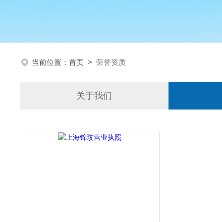
当前位置：
首页
>
荣誉资质
关于我们