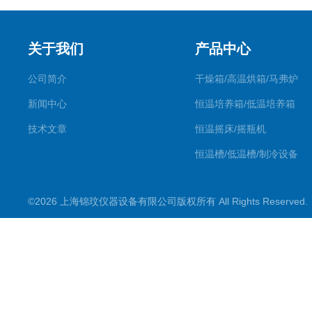
关于我们
产品中心
公司简介
干燥箱/高温烘箱/马弗炉
新闻中心
恒温培养箱/低温培养箱
技术文章
恒温摇床/摇瓶机
恒温槽/低温槽/制冷设备
氮吹仪/金属浴/摇床
©2026 上海锦玟仪器设备有限公司版权所有 All Rights Reserve
超声波仪器
冷光源植物培养箱
冷冻干燥设备
常规实验仪器
地域产品