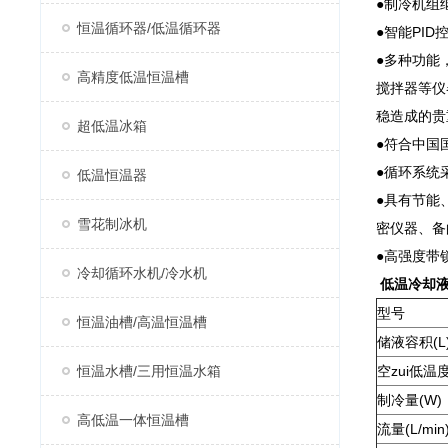
●制冷机组
恒温循环器/低温循环器
●智能PI
●多种功能
高精度低温恒温槽
搅拌器等仪
稳造成的贵
超低温冰箱
●符合中国
●循环系统
低温恒温器
●具有节能
雪花制冰机
密仪器、备
●高强度带
冷却循环水机/冷水机
低温冷却
型号
恒温油槽/高温恒温槽
储液容积(L
恒温水槽/三用恒温水箱
空zui低温度
制冷量(W)
高低温一体恒温槽
流量(L/min