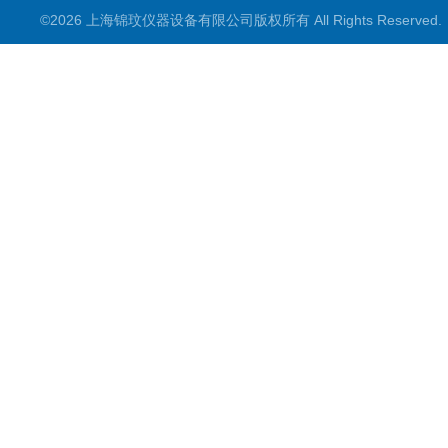
©2026 上海锦玟仪器设备有限公司版权所有 All Rights Reserve
超声波仪器
冷光源植物培养箱
冷冻干燥设备
常规实验仪器
地域产品