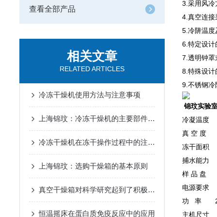
3.采用风
查看全部产品
4.真空连
5.冷阱温
6.特定设
相关文章
7.透明钟
RELATED ARTICLES
8.特殊设
9.不锈钢
冷冻干燥机使用方法与注意事项
锦玟实验
上海锦玟：冷冻干燥机的主要部件有哪些
冷凝温度 
真 空 度
冷冻干燥机在冻干操作过程中的注意事项
冻干面积 
捕水能力 6
上海锦玟：选购干燥箱的基本原则
样 品 盘 
电源要求 2
真空干燥箱对科学研究起到了积极的促进作用
功 率 2
恒温摇床在蛋白质免疫反应中的应用
主机尺寸 1