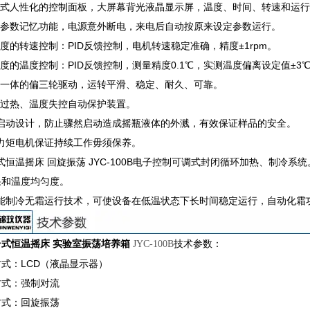
倾斜式人性化的控制面板，大屏幕背光液晶显示屏，温度、时间、转速和运
运行参数记忆功能，电源意外断电，来电后自动按原来设定参数运行。
精度的转速控制：PID反馈控制，电机转速稳定准确，精度±1rpm。
精度的温度控制：PID反馈控制，测量精度0.1℃，实测温度偏离设定值±
三维一体的偏三轮驱动，运转平滑、稳定、耐久、可靠。
机过热、温度失控自动保护装置。
.慢启动设计，防止骤然启动造成摇瓶液体的外溅，有效保证样品的安全。
大力矩电机保证持续工作毋须保养。
台式恒温摇床 回旋振荡 JYC-100B电子控制可调式封闭循环加热、制
果和温度均匀度。
.智能制冷无霜运行技术，可使设备在低温状态下长时间稳定运行，自动化霜
台式恒温摇床 实验室振荡培养箱
​
技术参数：
JYC-100B
式：LCD（液晶显示器）
方式：强制对流
方式：回旋振荡