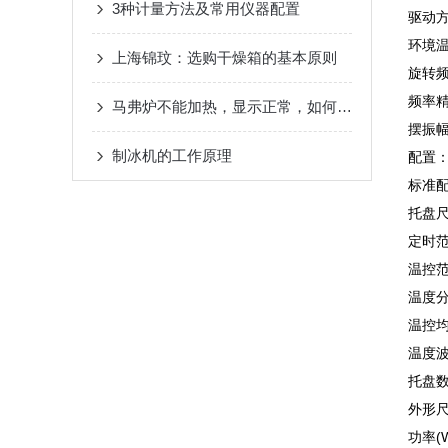
3种计量方法及常用仪器配置
驱动
环境温
上海锦玟：选购干燥箱的基本原则
旋转频率
频率精
马弗炉不能加热，显示正常，如何处理？
摆振幅
制冰机的工作原理
配置：1
标准配置
托盘尺寸
定时范
温控范
温度分
温控均
温度波
托盘数
外形尺寸
功率(W