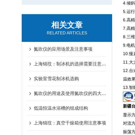
4.
5.
6.高
相关文章
7.高
RELATED ARTICLES
8.
9.电
氮吹仪的应用场景及注意事项
10
11.
上海锦玟：制冰机的选择需要注意以下3点
12.
实验室雪花制冰机选购
温效
13
氮吹仪的用途及使用氮吹仪的四大优势
新疆
低温恒温水浴槽的组成结构
显示方
上海锦玟：真空干燥箱使用注意事项
对流
振荡