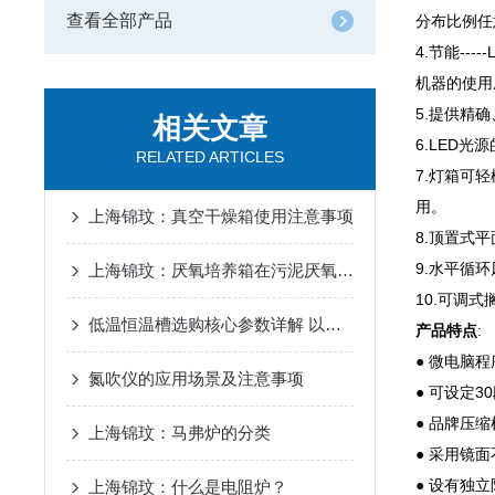
查看全部产品
分布比例任
4.节能-
机器的使用
5.提供精
相关文章
6.LED
RELATED ARTICLES
7.灯箱可
用。
上海锦玟：真空干燥箱使用注意事项
8.顶置式
9.水平循
上海锦玟：厌氧培养箱在污泥厌氧消化实验中的应用
10.可调
低温恒温槽选购核心参数详解 以上海锦玟仪器为例
产品特点
:
● 微电脑
氮吹仪的应用场景及注意事项
● 可设定
● 品牌压
上海锦玟：马弗炉的分类
● 采用镜
● 设有独
上海锦玟：什么是电阻炉？