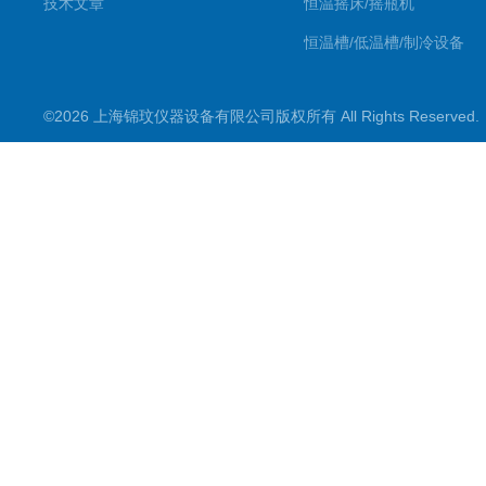
技术文章
恒温摇床/摇瓶机
恒温槽/低温槽/制冷设备
氮吹仪/金属浴/摇床
©2026 上海锦玟仪器设备有限公司版权所有 All Rights Reserve
超声波仪器
冷光源植物培养箱
冷冻干燥设备
常规实验仪器
地域产品