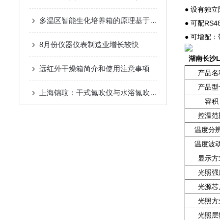
● 设有独
多温区智能生化培养箱的原理基于反馈控制系统
● 可配R
● 可增配
8月份仪器仪表制造业增长较快
湖南长沙
远红外干燥箱简介和使用注意事项
产品名
产品型
上海锦玟：干式氮吹仪与水浴氮吹仪的使用差别
容积
控温范
温度分
温度波
显示方
光照强
光源芯
光照方
光照层