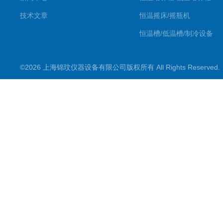
技术文章
恒温摇床/摇瓶机
恒温槽/低温槽/制冷设备
氮吹仪/金属浴/摇床
©2026 上海锦玟仪器设备有限公司版权所有 All Rights Reserve
超声波仪器
冷光源植物培养箱
冷冻干燥设备
常规实验仪器
地域产品