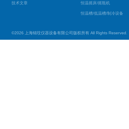
技术文章
恒温摇床/摇瓶机
恒温槽/低温槽/制冷设备
氮吹仪/金属浴/摇床
©2026 上海锦玟仪器设备有限公司版权所有 All Rights Reserve
超声波仪器
冷光源植物培养箱
冷冻干燥设备
常规实验仪器
地域产品