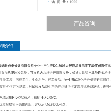
访 问 量：
1099
产品咨询
详细介绍
海锦玟仪器设备有限公司
专业生产供应
DC-8006大屏液晶显示零下80度低温恒
具有加热跟制冷系统，可在机内水槽进行恒温实验，或通过软管与其他设备相
生物工程、医药卫生、生命科学、轻工食品、物性测试及化学分析等研究部门
度均匀恒定的场源，对试验样品或生产的产品进行恒定温度试验或测试，也可
温系统采用PID控温技术，精度可达0.05℃。
用优质耐腐蚀不锈钢内胆，容积从7.5L到30L可选。