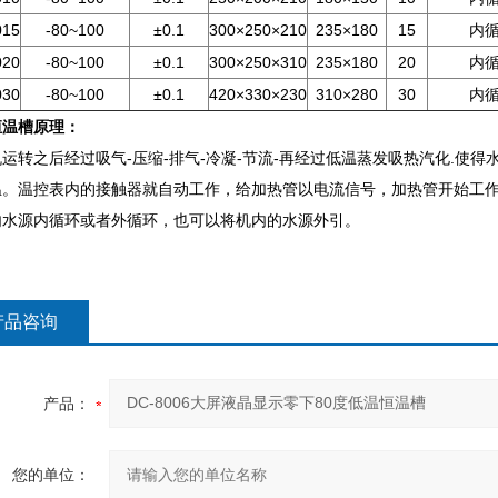
015
-80~100
±0.1
300×250×210
235×180
15
内
020
-80~100
±0.1
300×250×310
235×180
20
内
030
-80~100
±0.1
420×330×230
310×280
30
内
恒温槽原理：
运转之后经过吸气-压缩-排气-冷凝-节流-再经过低温蒸发吸热汽化.使
温。温控表内的接触器就自动工作，给加热管以电流信号，加热管开始工
内水源内循环或者外循环，也可以将机内的水源外引。
产品咨询
产品：
您的单位：