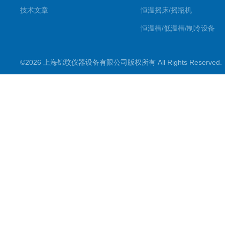
技术文章
恒温摇床/摇瓶机
恒温槽/低温槽/制冷设备
氮吹仪/金属浴/摇床
©2026 上海锦玟仪器设备有限公司版权所有 All Rights Reserve
超声波仪器
冷光源植物培养箱
冷冻干燥设备
常规实验仪器
地域产品