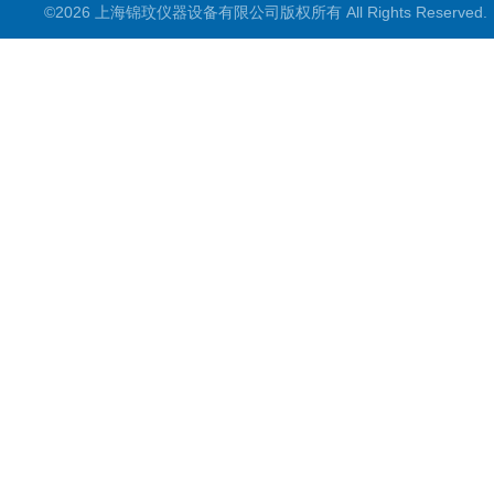
©2026 上海锦玟仪器设备有限公司版权所有 All Rights Reserve
超声波仪器
冷光源植物培养箱
冷冻干燥设备
常规实验仪器
地域产品