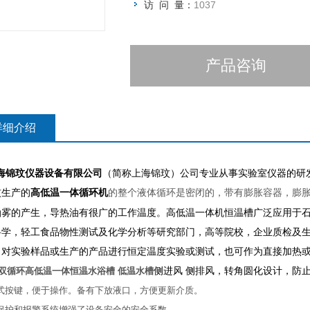
访 问 量：
1037
产品咨询
详细介绍
海锦玟仪器设备有限公司
（简称上海锦玟）公司专业从事实验室仪器的研
玟生产的
高低温一体循环机
的整个液体循环是密闭的，带有膨胀容器，膨
油雾的产生，导热油有很广的工作温度。高低温一体机恒温槽广泛应用于
科学，轻工食品物性测试及化学分析等研究部门，高等院校，企业质检及
，对实验样品或生产的产品进行恒定温度实验或测试，也可作为直接加热
侧进风 侧排风，转角圆化设计，防
双循环高低温一体恒温水浴槽 低温水槽
式按键，便于操作。备有下放液口，方便更新介质。
保护和报警系统增强了设备安全的安全系数。