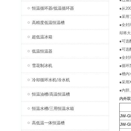
恒温循环器/低温循环器
●从2
●采用
高精度低温恒温槽
●全封
却将大
超低温冰箱
●可选
●可选
低温恒温器
●全封
雪花制冰机
●循环
●槽内
冷却循环水机/冷水机
●采用
●内胆
恒温油槽/高温恒温槽
内外双
恒温水槽/三用恒温水箱
JW-G
高低温一体恒温槽
JW-G