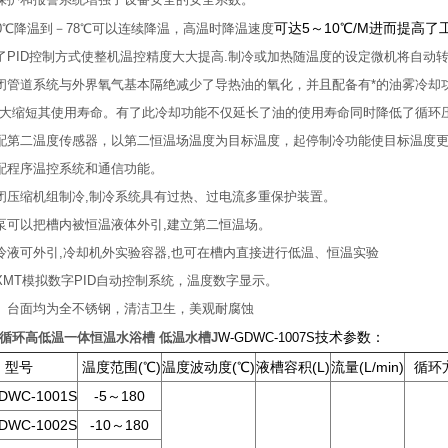
可达5～10℃/M进而提高了
00℃降温到－78℃可以连续降温，高温时降温速度
了PID控制方式使整机温控精度大大提高.制冷或加热随温度的设定微机将自
闭管道系统与外界氧气基本隔绝减少了导热油的氧化，并且配备有*的油雾冷却
大缩短其使用寿命。有了此冷却功能不仅延长了油的使用寿命同时降低了循环压
配第二温度传感器，以第二恒温场温度为目标温度，起停制冷功能使目标温度
配程序温控系统和通信功能。
闭压缩机组制冷,制冷系统具有过热、过电流多重保护装置。
泵可以把槽内被恒温液体外引,建立第二恒温场。
冷液可外引,冷却机外实验容器,也可在槽内直接进行低温、恒温实验
XMT模拟数字PID自动控制系统，温度数字显示。
、台面均为全不锈钢，清洁卫生，美观耐腐蚀
技术参数：
循环高低温一体恒温水浴槽 低温水槽
J
W-GDWC-1007S
型号
温度范围(℃)
温度波动度(℃)
液槽容积(L)
流量(L/min)
循环
DWC-1001S
-5～180
DWC-1002S
-10～180