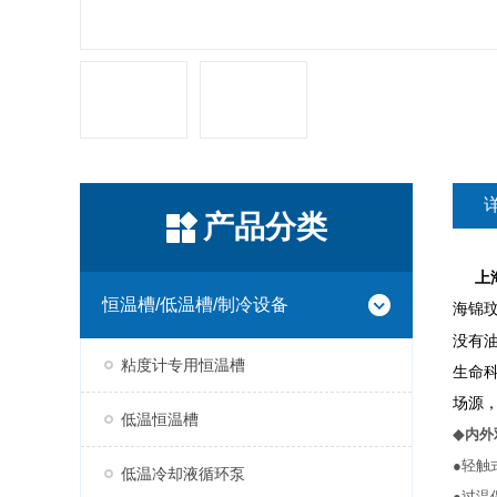
产品分类
上
恒温槽/低温槽/制冷设备
海锦
没有
粘度计专用恒温槽
生命
场源
低温恒温槽
◆
内外
●轻触
低温冷却液循环泵
●过温