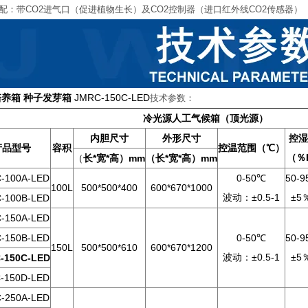
增配：带CO2进气口（促进植物生长）及CO2控制器（进口红外线CO2传感器）
养箱 种子发芽箱
JMRC-150C-LED
技术参数：
冷光源人工气候箱（顶光源）
内胆尺寸
外形尺寸
控湿
产品型号
容积
控温范围（℃）
（％
（
长*宽*高）mm
（长*宽*高）mm
-100A-LED
0-50℃
50-
100L
500*500*400
600*670*1000
波动：±0.5-1
±5
-100B-LED
-150A-LED
-150B-LED
0-50℃
50-
150L
500*500*610
600*670*1200
波动：±0.5-1
±5
-150C-LED
-150D-LED
-250A-LED