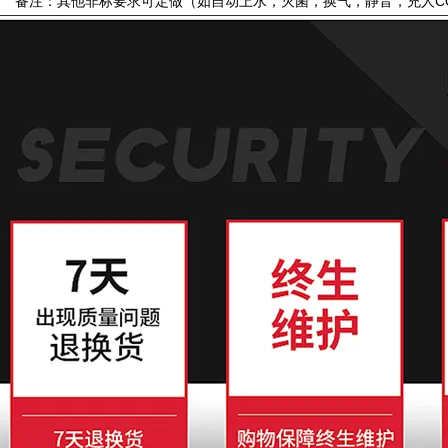
备注：其他非标要求可定做（如自动上水，灭菌，换气，静音，充人CO2