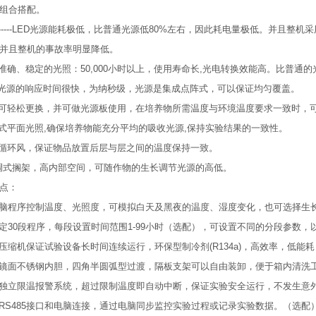
组合搭配。
能-----LED光源能耗极低，比普通光源低80%左右，因此耗电量极低。并且
并且整机的事故率明显降低。
供准确、稳定的光照：50,000小时以上，使用寿命长,光电转换效能高。比普通的光
ED光源的响应时间很快，为纳秒级，光源是集成点阵式，可以保证均匀覆盖。
箱可轻松更换，并可做光源板使用，在培养物所需温度与环境温度要求一致时，
置式平面光照,确保培养物能充分平均的吸收光源,保持实验结果的一致性。
平循环风，保证物品放置后层与层之间的温度保持一致。
可调式搁架，高内部空间，可随作物的生长调节光源的高低。
点：
电脑程序控制温度、光照度，可模拟白天及黑夜的温度、湿度变化，也可选择生
设定30段程序，每段设置时间范围1-99小时（选配），可设置不同的分段参数
牌压缩机保证试验设备长时间连续运行，环保型制冷剂(R134a)，高效率，低能
用镜面不锈钢内胆，四角半圆弧型过渡，隔板支架可以自由装卸，便于箱内清洗
有独立限温报警系统，超过限制温度即自动中断，保证实验安全运行，不发生意
配RS485接口和电脑连接，通过电脑同步监控实验过程或记录实验数据。（选配