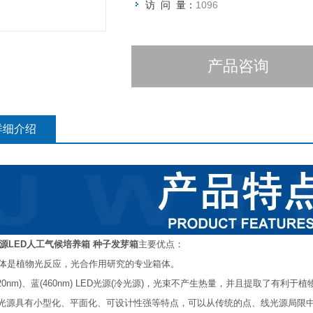
访 问 量：
1096
产品咨询
详细介绍
源LED人工气候培养箱 种子发芽箱
主要优点：
箱体是植物光反应，光合作用研究的专业箱体。
(620nm)、蓝(460nm) LED光源(冷光源)，光束不产生热量，并且提取了有利
ED光源具有小型化、平面化、可设计性强等特点，可以从传统的点、线光源局