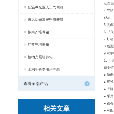
意自由
低温冷光源人工气候箱
4.节
成本。
低温冷光源光照培养箱
5.提
拟南芥培养箱
6.L
7.灯
红蓝光培养箱
8.顶
9.水
植物光照培养箱
10.
仪器特
水稻生长专用培养箱
● 微
● 可
查看全部产品
● 品
● 采
● 设
相关文章
● 可