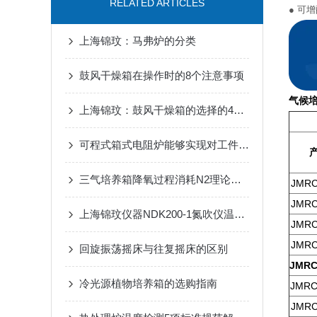
RELATED ARTICLES
● 可
上海锦玟：马弗炉的分类
鼓风干燥箱在操作时的8个注意事项
气候培
上海锦玟：鼓风干燥箱的选择的4个注意事项
可程式箱式电阻炉能够实现对工件的准确加热
三气培养箱降氧过程消耗N2理论计算表
JMRC
JMRC
上海锦玟仪器NDK200-1氮吹仪温度校准操作
JMRC
JMRC
回旋振荡摇床与往复摇床的区别
JMRC
冷光源植物培养箱的选购指南
JMRC
JMRC