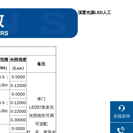
顶置光源LED人工
范围
光照强度
备注
RH）
（Lux）
95％；
0-5000
％RH
0-12000
0-5000
单门
95％；
0-12000
LED灯珠发光
％RH
0-22000
光照线性可调
在线咨询
0-30000
可选配
0-5000
红，蓝，黄等光