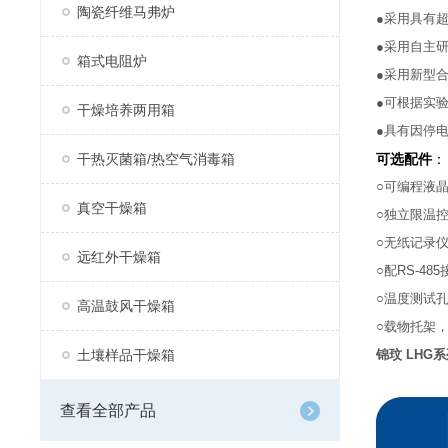
陶瓷纤维马弗炉
●采用具有
●采用自主
箱式电阻炉
●采用新型
●可根据实
干燥培养两用箱
●具有因停
干热灭菌箱/热空气消毒箱
可选配件
：
○可编程液
真空干燥箱
○独立限温
○无纸记录
远红外干燥箱
○配RS-4
○温度测试
高温鼓风干燥箱
○载物托架
土壤样品干燥箱
锦玟 LHG
查看全部产品