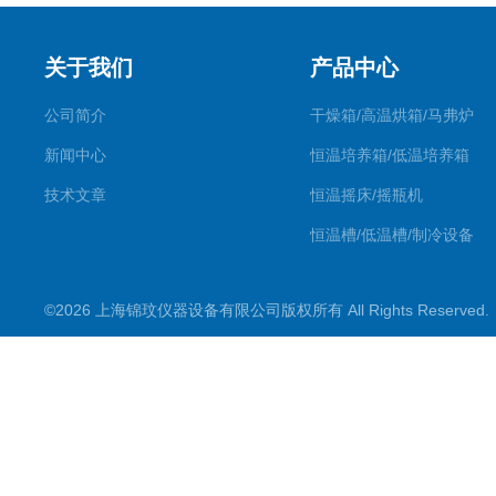
关于我们
产品中心
公司简介
干燥箱/高温烘箱/马弗炉
新闻中心
恒温培养箱/低温培养箱
技术文章
恒温摇床/摇瓶机
恒温槽/低温槽/制冷设备
氮吹仪/金属浴/摇床
©2026 上海锦玟仪器设备有限公司版权所有 All Rights Reserve
超声波仪器
冷光源植物培养箱
冷冻干燥设备
常规实验仪器
地域产品