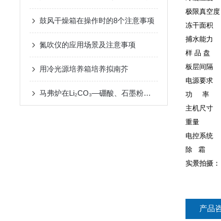
极限真空度
鼓风干燥箱在操作时的8个注意事项
冻干面积 
捕水能力 6
氮吹仪的应用场景及注意事项
样 品 盘 2
板层间隔 
用冷光源培养箱培养拟南芥
电源要求 2
马弗炉在Li₂CO₃—硼酸、石墨粉坩埚熔样法中的用途
功 率 1
主机尺寸 5
重量 8
电控系统
除 霜 
实景拍摄：
产品