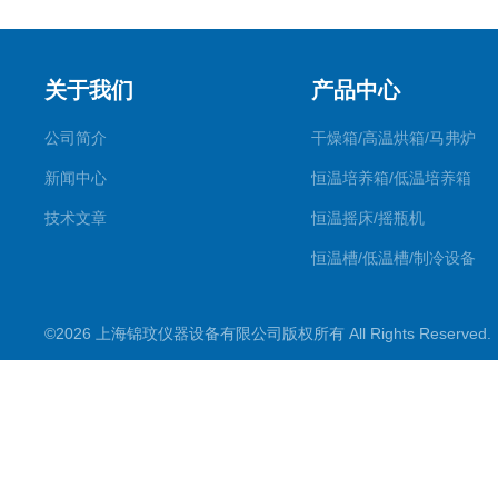
关于我们
产品中心
公司简介
干燥箱/高温烘箱/马弗炉
新闻中心
恒温培养箱/低温培养箱
技术文章
恒温摇床/摇瓶机
恒温槽/低温槽/制冷设备
氮吹仪/金属浴/摇床
©2026 上海锦玟仪器设备有限公司版权所有 All Rights Reserve
超声波仪器
冷光源植物培养箱
冷冻干燥设备
常规实验仪器