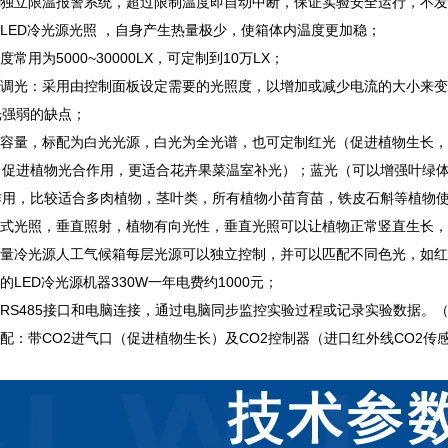
设有独立限温报警系统，超过限制温度即自动中断，保证实验安全运行，不
用LED冷光源光照 ，自身产生热量极少，使箱体内温度更加稳；
照度常用为5000~30000LX，可定制到10万LX；
无极调光：采用由控制面板设定需要的光照度，以增加或减少电流的大小来变
光强弱的缺点；
超大容量，标配为白光光源，白光为全光谱，也可定制红光（促进植物生长
，促进植物光合作用，更适合花卉果菜温室补光）；蓝光（可以增强叶绿
作用，比较适合多肉植物，茎叶类，所有植物小苗育苗，铁皮石斛等植物
隔板式光照，垂直照射，植物有向光性，垂直光照可以让植物正常竖直生长
大容量冷光源人工气候箱每层光源可以独立控制，并可以匹配不同色光，如
等的LED冷光源机器330W一年电费约1000元；
配RS485接口和电脑连接，通过电脑同步监控实验过程或记录实验数据。
增配：带CO2进气口（促进植物生长）及CO2控制器（进口红外线CO2传