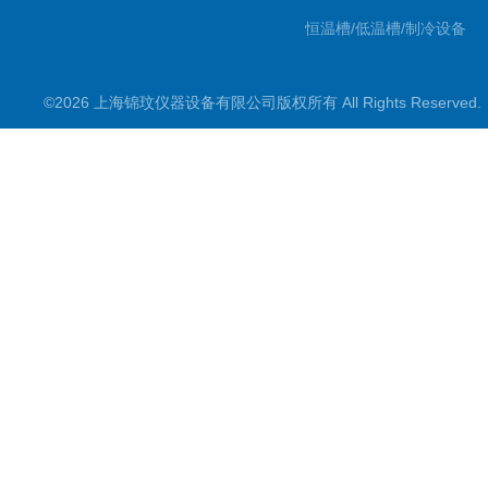
恒温槽/低温槽/制冷设备
氮吹仪/金属浴/摇床
©2026 上海锦玟仪器设备有限公司版权所有 All Rights Reserve
超声波仪器
冷光源植物培养箱
冷冻干燥设备
常规实验仪器
地域产品