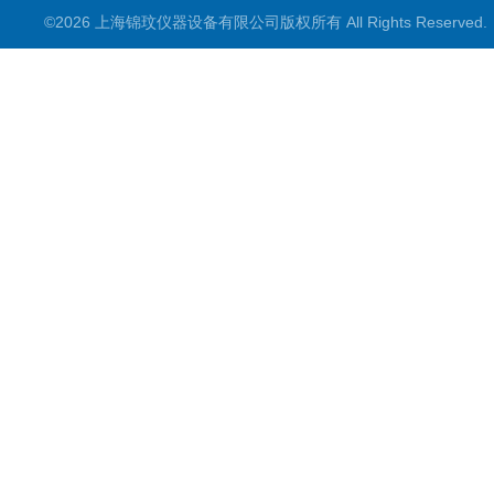
©2026 上海锦玟仪器设备有限公司版权所有 All Rights Reserve
超声波仪器
冷光源植物培养箱
冷冻干燥设备
常规实验仪器
地域产品