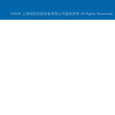
氮吹仪/金属浴/摇床
©2026 上海锦玟仪器设备有限公司版权所有 All Rights Reserve
超声波仪器
冷光源植物培养箱
冷冻干燥设备
常规实验仪器
地域产品