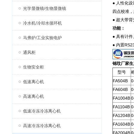
● 人性化
光学显微镜/生物显微镜
四点校准，
● 超大带
冷水机/冷却水循环机
功能：
● 具有计
马弗炉/工业实验电炉
● 内置R
通风柜
锦玟厂家生
生物安全柜
型号
FA504B
0
低速离心机
FA604B
0
高速离心机
FA1004B
0
FA1104B
0
低速冷冻冷冻离心机
FA1204B
0
FA1604B
0
高速冷冻冷冻离心机
FA2004B
0