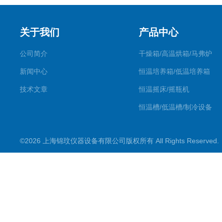
关于我们
产品中心
公司简介
干燥箱/高温烘箱/马弗炉
新闻中心
恒温培养箱/低温培养箱
技术文章
恒温摇床/摇瓶机
恒温槽/低温槽/制冷设备
氮吹仪/金属浴/摇床
©2026 上海锦玟仪器设备有限公司版权所有 All Rights Reserve
超声波仪器
冷光源植物培养箱
冷冻干燥设备
常规实验仪器
地域产品