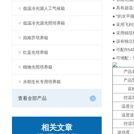
● 具有超
低温冷光源人工气候箱
● *的水
低温冷光源光照培养箱
● 采用飞
● 采用锦
拟南芥培养箱
● 设有独
● 可配R
红蓝光培养箱
● 可增配
植物光照培养箱
产品
产品
水稻生长专用培养箱
容
控温
查看全部产品
温度分
温度波
控湿
相关文章
波动度、