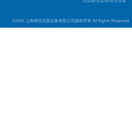
恒温槽/低温槽/制冷设备
氮吹仪/金属浴/摇床
©2026 上海锦玟仪器设备有限公司版权所有 All Rights Reserve
超声波仪器
冷光源植物培养箱
冷冻干燥设备
常规实验仪器
地域产品