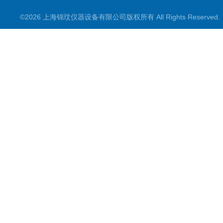
氮吹仪/金属浴/摇床
©2026 上海锦玟仪器设备有限公司版权所有 All Rights Reserve
超声波仪器
冷光源植物培养箱
冷冻干燥设备
常规实验仪器
地域产品