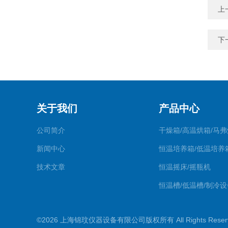
上
下
关于我们
产品中心
公司简介
干燥箱/高温烘箱/马弗
新闻中心
恒温培养箱/低温培养
技术文章
恒温摇床/摇瓶机
恒温槽/低温槽/制冷设
氮吹仪/金属浴/摇床
©2026 上海锦玟仪器设备有限公司版权所有 All Rights Rese
超声波仪器