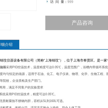
访 问 量：
999
产品咨询
详细介绍
锦玟仪器设备有限公司（简称“上海锦玟”），位于上海市奉贤区。是一
油浴
采用PID控温技术，温度精度可达0.05℃，温度范围广，浴槽内带循环
度均匀恒定的场源，适用于石油、化工、电子仪表、物理、化学、生物工程、
等院校，企业质检及生产部门。
油两用，满足不同客户的实验需求
温系统采用PID控温技术，精度可达0.05℃。
用优质耐腐蚀不锈钢内胆，容积从5L到160L可选。
器结构紧凑，体积小巧，适宜于实验台上操作，符合人体工学。