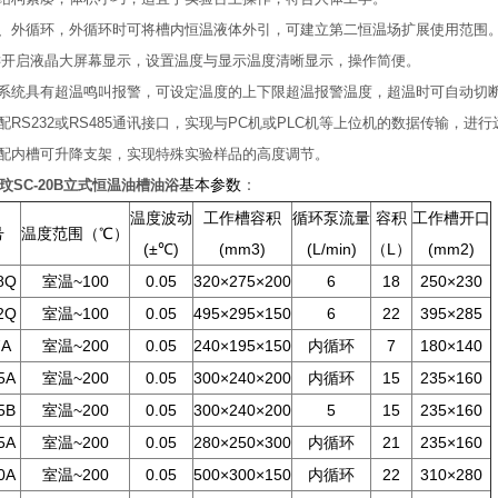
内、外循环，外循环时可将槽内恒温液体外引，可建立第二恒温场扩展使用范围
一键开启液晶大屏幕显示，设置温度与显示温度清晰显示，操作简便。
制系统具有超温鸣叫报警，可设定温度的上下限超温报警温度，超温时可自动切
选配RS232或RS485通讯接口，实现与PC机或PLC机等上位机的数据传输，进
选配内槽可升降支架，实现特殊实验样品的高度调节。
玟SC-20B立式恒温油槽油浴
基本参数
：
温度波动
工作槽容积
循环泵流量
容积
工作槽开口
号
温度范围（℃）
(±℃)
(mm3)
(L/min)
（L）
(mm2)
8Q
室温~100
0.05
320×275×200
6
18
250×230
2Q
室温~100
0.05
495×295×150
6
22
395×285
7A
室温~200
0.05
240×195×150
内循环
7
180×140
5A
室温~200
0.05
300×240×200
内循环
15
235×160
5B
室温~200
0.05
300×240×200
5
15
235×160
5A
室温~200
0.05
280×250×300
内循环
21
235×160
0A
室温~200
0.05
500×300×150
内循环
22
310×280