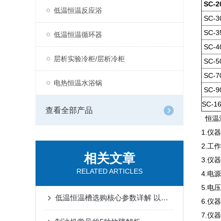
SC-2
低温恒温反应浴
SC-3
SC-3
低温恒温循环器
SC-4
层析实验冷柜/层析冷柜
SC-5
SC-7
电热恒温水浴锅
SC-9
SC-1
查看全部产品
恒温
1.仪
2.工
相关文章
3.仪
RELATED ARTICLES
4.电
5.电
低温恒温槽选购核心参数详解 以上海锦玟仪器为例
6.
7.仪