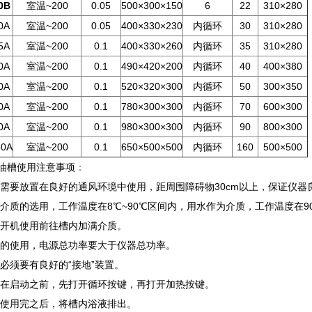
0B
室温~200
0.05
500×300×150
6
22
310×280
0A
室温~200
0.05
400×330×230
内循环
30
310×280
5A
室温~200
0.1
400×330×260
内循环
35
310×280
0A
室温~200
0.1
490×420×200
内循环
40
400×380
0A
室温~200
0.1
520×320×300
内循环
50
300×350
0A
室温~200
0.1
780×300×300
内循环
70
600×300
0A
室温~200
0.1
980×300×300
内循环
90
800×300
60A
室温~200
0.1
650×500×500
内循环
160
500×500
油槽使用注意事项
：
器需要放置在良好的通风环境中使用，距周围障碍物30cm以上，保证仪器
作介质的选用，工作温度在8℃~90℃区间内，用水作为介质，工作温度在
器开机使用前往槽内加满介质。
源的使用，电源总功率要大于仪器总功率。
压必须要有良好的“接地”装置。
仪器在启动之前，先打开循环按键，再打开加热按键。
器使用完之后，将槽内浴液排出。