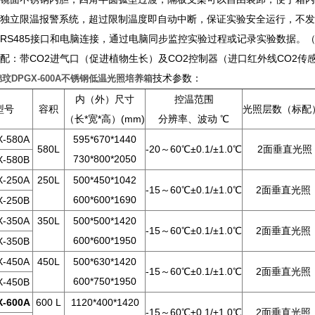
设有独立限温报警系统，超过限制温度即自动中断，保证实验安全运行，不
配RS485接口和电脑连接，通过电脑同步监控实验过程或记录实验数据。
增配：带CO2进气口（促进植物生长）及CO2控制器（进口红外线CO2传
技术参数：
玟DPGX-600A不锈钢低温光照培养箱
内（外）尺寸
控温范围
型号
容积
光照层数（标配
（长*宽*高）(mm)
分辨率、波动 ℃
-580A
595*670*1440
580L
-20～60℃±0.1/±1.0℃
2面垂直光照
730*800*2050
-580B
-250A
250L
500*450*1042
-15～60℃±0.1/±1.0℃
2面垂直光照
600*600*1690
-250B
-350A
350L
500*500*1420
-15～60℃±0.1/±1.0℃
2面垂直光照
600*600*1950
-350B
-450A
450L
500*630*1420
-15～60℃±0.1/±1.0℃
2面垂直光照
600*750*1950
-450B
-600A
600 L
1120*400*1420
-15～60℃±0.1/±1.0℃
2面垂直光照