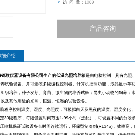
访 问 量：
1089
产品咨询
详细介绍
海锦玟仪器设备有限公司
生产的
低温光照培养箱
是由电脑控制，具有光照
培养试验设备。并可选装多段编程控制器、计算机控制功能，液晶显示等
和组织培养，种子发芽、育苗、微生物的培养试验；昆虫小动物的饲养；水
，以及其他用途的光照，恒温、恒湿的试验设备。
微电脑程序控制温度、湿度、光照度，可模拟白天及黑夜的温度、湿度变化
设定30段程序，每段设置时间范围1-99小时（选配），可设置不同的分
牌压缩机保证试验设备长时间连续运行，环保型制冷剂(R134a)，效率高
采用镜面不锈钢内胆，四角半圆弧型过渡，隔板支架可以自由装卸，便于箱