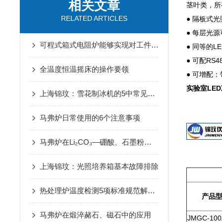
相关文章
茎叶类，所
RELATED ARTICLES
● 隔板式
● 每层光
可程式箱式电阻炉能够实现对工件的准确加热
● 同等的L
● 可配R
全温度恒温摇床的操作要领
● 可增配
实验室LE
上海锦玟：雪花制冰机的5中常见故障维修办法
马弗炉日常使用的6个注意事项
马弗炉在Li₂CO₃—硼酸、石墨粉坩埚熔样法中的用途
上海锦玟：光照培养箱基本故障排除
热处理炉温度检测5项标准规范解读三
产品型
马弗炉在煅淬赭石、磁石中的应用
JMGC-100