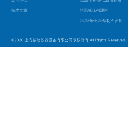
新闻中心
恒温培养箱/低温培养箱
技术文章
恒温摇床/摇瓶机
恒温槽/低温槽/制冷设备
氮吹仪/金属浴/摇床
©2026 上海锦玟仪器设备有限公司版权所有 All Rights Reserve
超声波仪器
冷光源植物培养箱
冷冻干燥设备
常规实验仪器
地域产品