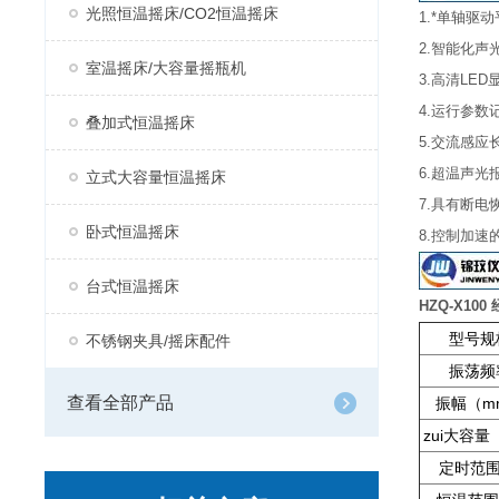
光照恒温摇床/CO2恒温摇床
1.*单轴驱
2.智能化
室温摇床/大容量摇瓶机
3.高清LE
4.运行参
叠加式恒温摇床
5.交流感
6.超温声
立式大容量恒温摇床
7.具有断
卧式恒温摇床
8.控制加
台式恒温摇床
HZQ-X10
型号规
不锈钢夹具/摇床配件
振荡频
查看全部产品
振幅（m
zui大容量
定时范围(