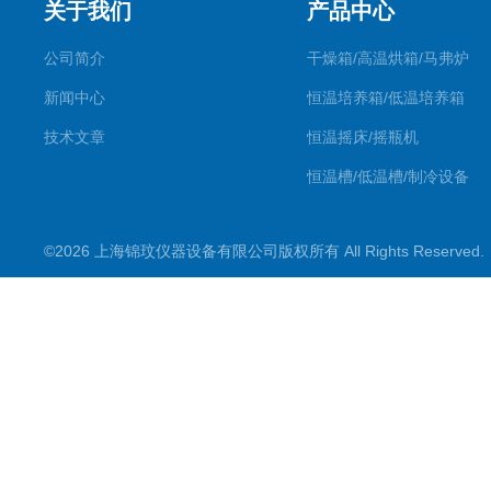
关于我们
产品中心
公司简介
干燥箱/高温烘箱/马弗炉
新闻中心
恒温培养箱/低温培养箱
技术文章
恒温摇床/摇瓶机
恒温槽/低温槽/制冷设备
氮吹仪/金属浴/摇床
©2026 上海锦玟仪器设备有限公司版权所有 All Rights Reserve
超声波仪器
冷光源植物培养箱
冷冻干燥设备
常规实验仪器
地域产品