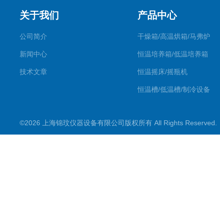
关于我们
产品中心
公司简介
干燥箱/高温烘箱/马弗炉
新闻中心
恒温培养箱/低温培养箱
技术文章
恒温摇床/摇瓶机
恒温槽/低温槽/制冷设备
氮吹仪/金属浴/摇床
©2026 上海锦玟仪器设备有限公司版权所有 All Rights Reserve
超声波仪器
冷光源植物培养箱
冷冻干燥设备
常规实验仪器
地域产品