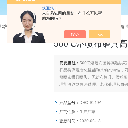
欢迎您！
来自局域网的朋友！有什么可以帮
助您的吗？
弗炉
>
高温鼓风干燥箱
> DHG-9149A500℃熔喷布磨具高温烘箱
500℃熔喷布磨具
简要描述：
500℃熔喷布磨具高温烘
样品抗高温老化性能和其动态特性，
熔喷布模具喷头、无纺布模具、喷丝板
理能够达到预热处理、老化处理从而
供工矿企业、化验室外、科研单位等作
产品型号：
DHG-9149A
厂商性质：
生产厂家
更新时间：
2020-06-18