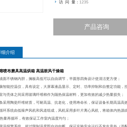
访 问 量：
1235
产品咨询
详细介绍
℃熔喷布磨具高温烘箱 高温鼓风干燥箱
用镜面不锈钢内胆，搁板高低可以自由调节，半圆形四角设计使清洁更方便；
电脑智能控温仪，具有设定，大屏幕液晶显示、定时、功率抑制和自整定功能，
作室与壳体之间采用玻璃纤维棉作为隔热保温材料，更加有效的减少热量损失；
封条采用陶瓷纤维材质，可耐高温、抗老化，使用寿命长，保证设备长期高温高
风循环系统由低噪声风机和风道组成，风机采用多叶片离心风机，将箱体内热源
热量再循环，有效保证工作室内温度均匀；
立限温报警系统，超过限制温度即自动中断，保证实验安全运行不发生意外（选