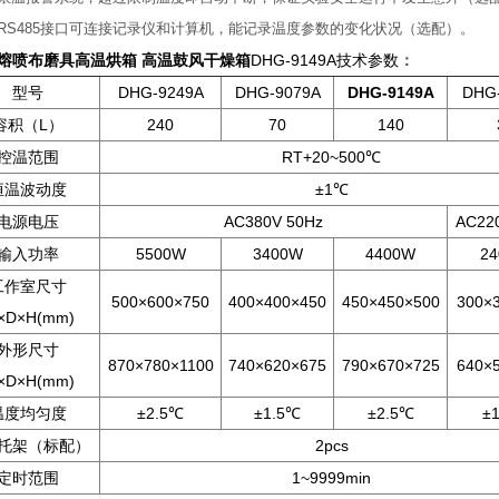
有RS485接口可连接记录仪和计算机，能记录温度参数的变化状况（选配）。
℃熔喷布磨具高温烘箱 高温鼓风干燥箱
DHG-9149A​​​技术参数
：
型号
DHG-9249A
DHG-9079A
DHG-9149A
DHG
容积（L）
240
70
140
控温范围
RT+20~500℃
恒温波动度
±1℃
电源电压
AC380V 50Hz
AC22
输入功率
5500W
3400W
4400W
2
工作室尺寸
500×600×750
400×400×450
450×450×500
300×
×D×H(mm)
外形尺寸
870×780×1100
740×620×675
790×670×725
640×
×D×H(mm)
温度均匀度
±2.5℃
±1.5℃
±2.5℃
±
托架（标配）
2pcs
定时范围
1~9999min