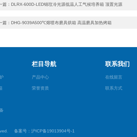
一篇：
DLRX-600D-LED锦玟冷光源低温人工气候培养箱 顶置光源
一篇：
DHG-9039A500℃熔喷布磨具烘箱 高温磨具加热烤箱
栏目导航
联系我们
炉
产品中心
在线留言
箱
荣誉资质
联系方式
备
rved.
备案号：沪ICP备19013904号-1