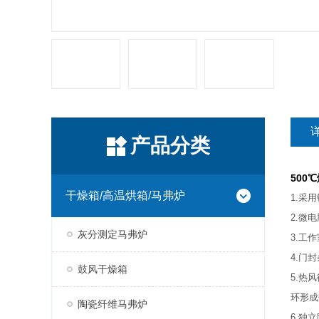
产品分类
500
干燥箱/高温烘箱/马弗炉
1.采
2.微
灰分测定马弗炉
3.工
4.门
鼓风干燥箱
5.热
环形成
陶瓷纤维马弗炉
6.独