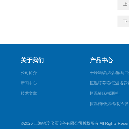
上
下
关于我们
产品中心
公司简介
干燥箱/高温烘箱/马弗
新闻中心
恒温培养箱/低温培养
技术文章
恒温摇床/摇瓶机
恒温槽/低温槽/制冷设
氮吹仪/金属浴/摇床
©2026 上海锦玟仪器设备有限公司版权所有 All Rights Rese
超声波仪器