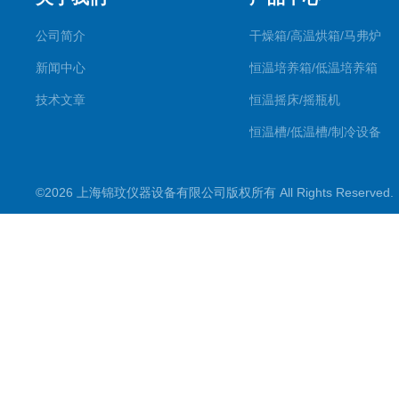
公司简介
干燥箱/高温烘箱/马弗炉
新闻中心
恒温培养箱/低温培养箱
技术文章
恒温摇床/摇瓶机
恒温槽/低温槽/制冷设备
氮吹仪/金属浴/摇床
©2026 上海锦玟仪器设备有限公司版权所有 All Rights Reserve
超声波仪器
冷光源植物培养箱
冷冻干燥设备
常规实验仪器
地域产品