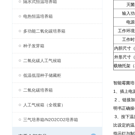
隔水式恒温培养箱
灭菌
输入功
电热恒温培养箱
电源
工作环境
多功能二氧化碳培养箱
工作时
种子发芽箱
内胆尺寸（
外形尺寸（
二氧化碳人工气候箱
载物托架（
低温低湿种子储藏柜
智能霉菌培
二氧化碳培养箱
1、插上电
2 、链接
人工气候箱（全视窗）
明书正确操
3、按下温
三气培养箱/N2O2CO2培养箱
比设定的温
指示灯与制