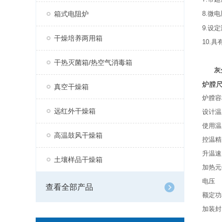
箱式电阻炉
8.微
9.设
干燥培养两用箱
10.
​
干热灭菌箱/热空气消毒箱
灰
炉膛尺寸
真空干燥箱
炉膛容
远红外干燥箱
设计温
使用温
高温鼓风干燥箱
控温精
升温速度
土壤样品干燥箱
加热元
电压 
查看全部产品
额定功
加装封