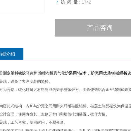
访 问 量：
1742
产品咨询
详细介绍
采用*技术，炉壳用优质钢板经折
分测定塑料橡胶马弗炉 熔喷布模具气化炉
形美观，避免了客户安装的繁琐。
炉衬为高铝，碳化硅耐火材料制成的矩形整体炉衬。由铁镍铬铝合金丝绕制成螺
内为密封式结构，内炉与炉壳之间用耐火纤维硅酸铝棉、硅藻土制品砌筑为保温
体设计合理，使用寿命长，左侧开炉门和烟筒排烟装置，操作方便。
型美观，工艺考究，坚固耐用，不易变形。
超温报警装置采用整体设计和人性化的菜单设计，采用了工业PID自整定控制技