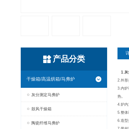
产品分类
1.
灰
干燥箱/高温烘箱/马弗炉
2.外
3.内
灰分测定马弗炉
热。
4.炉
鼓风干燥箱
5.整
6.造
陶瓷纤维马弗炉
7.带