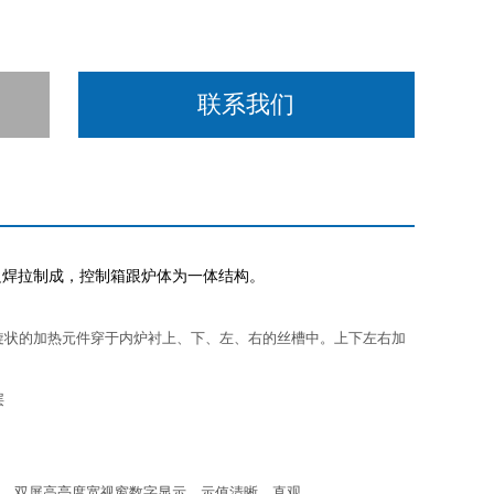
联系我们
边焊拉制成，控制箱跟炉体为一体结构。
旋状的加热元件穿于内炉衬上、下、左、右的丝槽中。上下左右加
层
术，双屏高亮度宽视窗数字显示，示值清晰、直观。