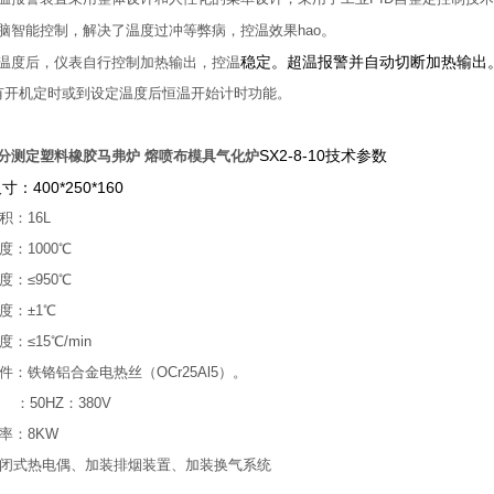
。
电脑智能控制，解决了温度过冲等弊病，控温效果hao
稳定。超温报警并自动切断加热输出
定温度后，仪表自行控制加热输出，控温
具有开机定时或到设定温度后恒温开始计时功能。
SX2-8-10技术参数
分测定塑料橡胶马弗炉 熔喷布模具气化炉
：400*250*160
积：16L
度：1000℃
度：≤950℃
度：±1℃
：≤15℃/min
件：铁铬铝合金电热丝（OCr25Al5）。
：50HZ：380V
率：8KW
闭式热电偶、加装排烟装置、加装换气系统