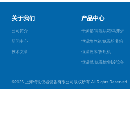
关于我们
产品中心
公司简介
干燥箱/高温烘箱/马弗炉
新闻中心
恒温培养箱/低温培养箱
技术文章
恒温摇床/摇瓶机
恒温槽/低温槽/制冷设备
氮吹仪/金属浴/摇床
©2026 上海锦玟仪器设备有限公司版权所有 All Rights Reserve
超声波仪器
冷光源植物培养箱
冷冻干燥设备
常规实验仪器
地域产品