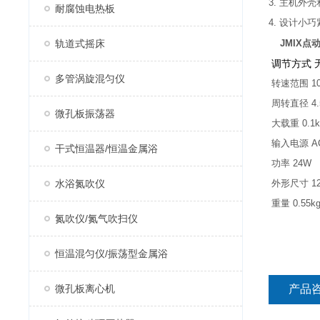
3. 主机外
耐腐蚀电热板
4. 设计小
轨道式摇床
​
JMIX
调节方式 
多管涡旋混匀仪
转速范围 100
周转直径 4.
微孔板振荡器
大载重 0.1k
输入电源 AC1
干式恒温器/恒温金属浴
功率 24W
水浴氮吹仪
外形尺寸 12
重量 0.55k
氮吹仪/氮气吹扫仪
恒温混匀仪/振荡型金属浴
微孔板离心机
产品