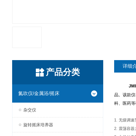
详细
产品分类
JM
氮吹仪/金属浴/摇床
品。该款仪
科、医药等
杂交仪
1. 无级调速范
旋转摇床培养器
2. 震荡容