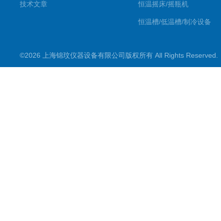
技术文章
恒温摇床/摇瓶机
恒温槽/低温槽/制冷设备
氮吹仪/金属浴/摇床
©2026 上海锦玟仪器设备有限公司版权所有 All Rights Reserve
超声波仪器
冷光源植物培养箱
冷冻干燥设备
常规实验仪器
地域产品