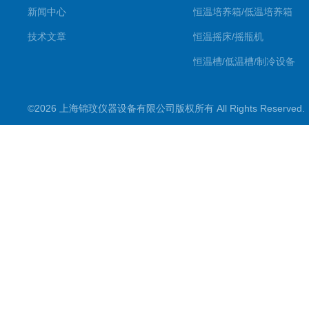
新闻中心
恒温培养箱/低温培养箱
技术文章
恒温摇床/摇瓶机
恒温槽/低温槽/制冷设备
氮吹仪/金属浴/摇床
©2026 上海锦玟仪器设备有限公司版权所有 All Rights Reserve
超声波仪器
冷光源植物培养箱
冷冻干燥设备
常规实验仪器
地域产品