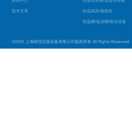
新闻中心
恒温培养箱/低温培养箱
技术文章
恒温摇床/摇瓶机
恒温槽/低温槽/制冷设备
氮吹仪/金属浴/摇床
©2026 上海锦玟仪器设备有限公司版权所有 All Rights Reserve
超声波仪器
冷光源植物培养箱
冷冻干燥设备
常规实验仪器
地域产品