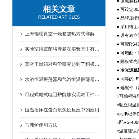
● 微电脑
相关文章
● 可设定
RELATED ARTICLES
● 品牌压
● 采用镜
上海锦玟真空干燥箱加热方式详解
● 设有独
● 可配R
实验室用霉菌培养箱在实验室中有着广泛的应用
● 可增配
● 隔板式
真空干燥箱对科学研究起到了积极的促进作用
●
冷光源低
● 同等的L
水浴恒温振荡器和气浴恒温振荡器的区别
● 选配件
可程式箱式电阻炉能够实现对工件的准确加热
○可编程液
○独立限温
恒温摇床在蛋白质免疫反应中的应用
○无纸记录
○配RS-
马弗炉使用方法
○温度测试