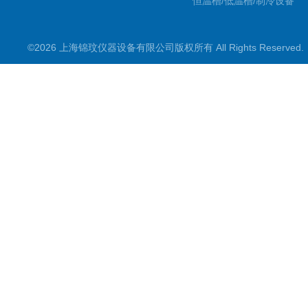
恒温槽/低温槽/制冷设备
氮吹仪/金属浴/摇床
©2026 上海锦玟仪器设备有限公司版权所有 All Rights Reserve
超声波仪器
冷光源植物培养箱
冷冻干燥设备
常规实验仪器
地域产品