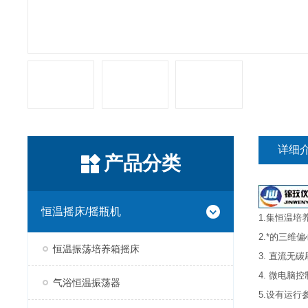
详细
产品分类
恒温摇床/摇瓶机
1.集恒温
2.*的三
恒温振荡培养箱摇床
3. 直流无
4. 微电脑
气浴恒温振荡器
5.设有运