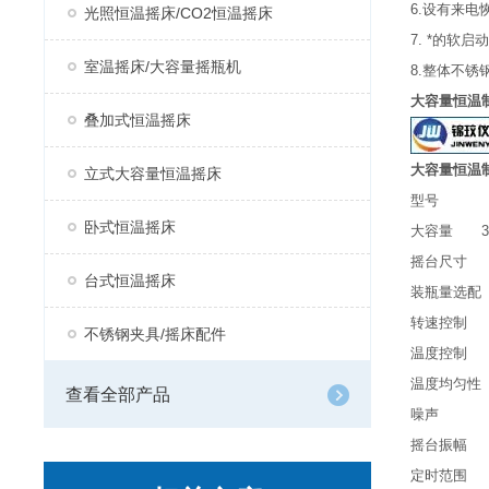
6.设有来
光照恒温摇床/CO2恒温摇床
7. *的
室温摇床/大容量摇瓶机
8.整体不
大容量恒温
叠加式恒温摇床
大容量恒温
立式大容量恒温摇床
型号 HY
卧式恒温摇床
大容量 30
摇台尺寸 73
台式恒温摇床
装瓶量选配 30
转速控制 30—
不锈钢夹具/摇床配件
温度控制 5℃
温度均匀性 
查看全部产品
噪声 ≤50
摇台振幅 
定时范围 0