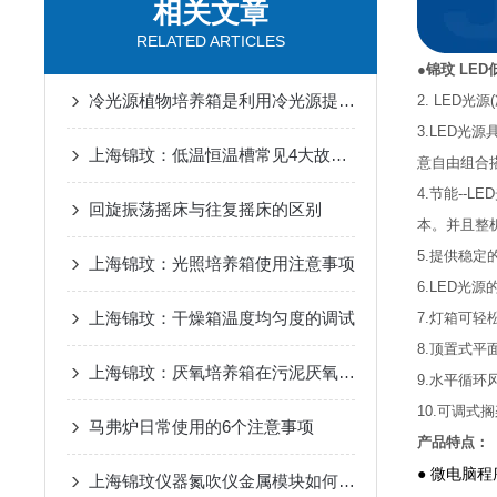
相关文章
RELATED ARTICLES
●
锦玟 LE
冷光源植物培养箱是利用冷光源提供光照的设备
2. LED
3.LED
上海锦玟：低温恒温槽常见4大故障解答
意自由组合
4.节能-
回旋振荡摇床与往复摇床的区别
本。并且整
5.提供稳定
上海锦玟：光照培养箱使用注意事项
6.LED
上海锦玟：干燥箱温度均匀度的调试
7.灯箱可
8.顶置式
上海锦玟：厌氧培养箱在污泥厌氧消化实验中的应用
9.水平循
10.可调
马弗炉日常使用的6个注意事项
产品特点：
● 微电脑
上海锦玟仪器氮吹仪金属模块如何更换?