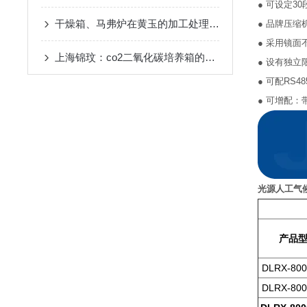
● 可设定
干燥箱、马弗炉在黄玉的加工处理中的应用
● 品牌压缩
● 采用镜
上海锦玟：co2二氧化碳培养箱的调控讲解
● 设有独
● 可配R
● 可增配：
光源人工气
产
品
DLRX-800
DLRX-800