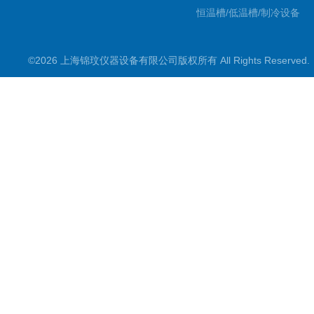
恒温槽/低温槽/制冷设备
氮吹仪/金属浴/摇床
©2026 上海锦玟仪器设备有限公司版权所有 All Rights Reserve
超声波仪器
冷光源植物培养箱
冷冻干燥设备
常规实验仪器
地域产品