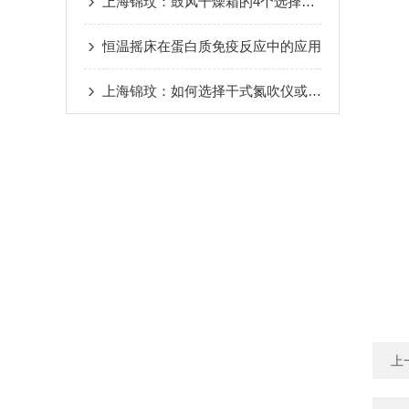
上海锦玟：鼓风干燥箱的4个选择技巧
恒温摇床在蛋白质免疫反应中的应用
上海锦玟：如何选择干式氮吹仪或者水浴氮吹仪
上