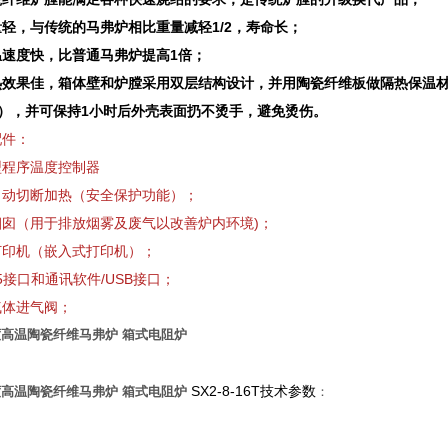
轻，与传统的马弗炉相比重量减轻1/2，寿命长；
温速度快，比普通马弗炉提高1倍；
热效果佳，箱体壁和炉膛采用双层结构设计，并用陶瓷纤维板做隔热保温材料
℃），并可保持1小时后外壳表面扔不烫手，避免烫伤。
配件：
型程序温度控制器
自动切断加热（安全保护功能）；
烟囱（用于排放烟雾及废气以改善炉内环境)；
打印机（嵌入式打印机）；
85接口和通讯软件/USB接口；
气体进气阀；
0度高温陶瓷纤维马弗炉 箱式电阻炉
SX2-8-16T技术参数
0度高温陶瓷纤维马弗炉 箱式电阻炉
：