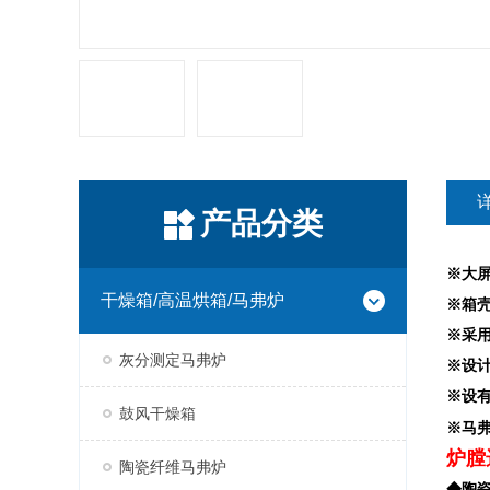
产品分类
※大
干燥箱/高温烘箱/马弗炉
※箱
※采用
灰分测定马弗炉
※设
※设
鼓风干燥箱
※马
炉膛
陶瓷纤维马弗炉
◆陶