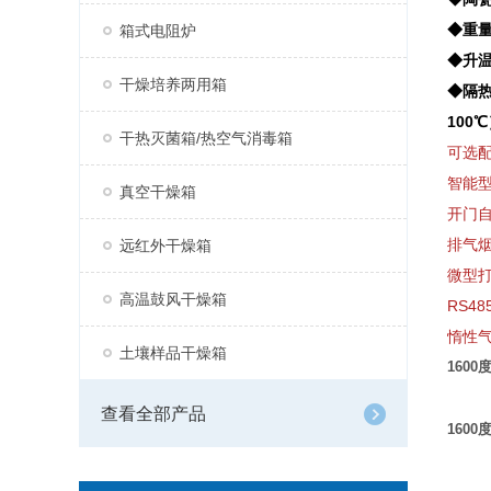
◆重量
箱式电阻炉
◆升
干燥培养两用箱
◆隔
100
干热灭菌箱/热空气消毒箱
可选
智能
真空干燥箱
开门
排气
远红外干燥箱
微型
高温鼓风干燥箱
RS4
惰性
土壤样品干燥箱
160
查看全部产品
160