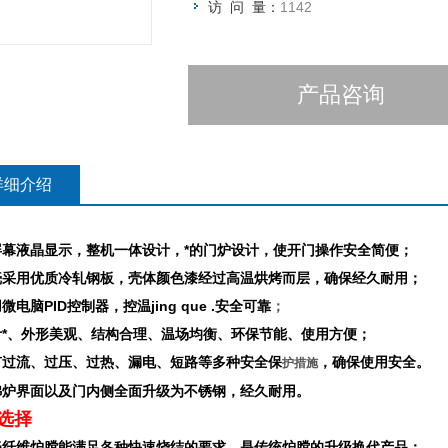
访 问 量：
1142
产品咨询
详细介绍
屏幕液晶显示，整机一体设计，*的门炉设计，使开门操作安全简便；
壳采用优质冷轧钢板，壳体颜色漆经过高温烘烤而层，确保经久耐用；
微电脑PID控制器，控温jing que .
安全可靠
；
计*、外形美观、结构合理、温场均衡、环保节能、使用方便；
有过流、过压、过热、漏电、短路等多种安全保
，确保使用安全。
护措施
弗炉界面以及门内侧全面升级为不锈钢，经久耐用。
选择
瓷纤维炉膛能满足各种快速烧结的要求，是传统炉膛的升级换代产品；