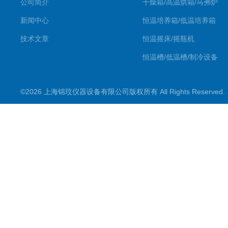
公司简介
干燥箱/高温烘箱/马弗炉
新闻中心
恒温培养箱/低温培养箱
技术文章
恒温摇床/摇瓶机
恒温槽/低温槽/制冷设备
氮吹仪/金属浴/摇床
©2026 上海锦玟仪器设备有限公司版权所有 All Rights Reserve
超声波仪器
冷光源植物培养箱
冷冻干燥设备
常规实验仪器
地域产品