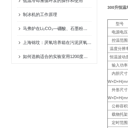
低温冷却液循环泵的操作和使用
300升恒温
制冰机的工作原理
型号
马弗炉在Li₂CO₃—硼酸、石墨粉坩埚熔样法中的用途
电源电压
控温范围
上海锦玟：厌氧培养箱在污泥厌氧消化实验中的应用
温度分辨
如何选购适合的实验室用1200度箱式马弗炉？
恒温波动
输入功率
内胆尺寸
W×D×H(m
外形尺寸
W×D×H(m
公称容积
载物托架
定时范围