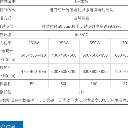
2控制范围
0~20%
2控制方式
进口红外传感器配以微电脑自动控制
湿方式
自然蒸发
效过滤器
针对粒径≥0.3um粒子，过滤效率高达99.99%
作环境
5~35℃
入功率
250W
350W
550W
70
作室尺寸
345×355×410
400×400×500
500×500×650
600×6
×H(mm)
形尺寸
475×460×695
530×505×785
630×605×935
730×70
×H(mm)
称容积
50L
80L
160L
27
物托架
2块
参数测试在空载条件下，无强磁、无震动下为：环境温度30℃，环境湿度5
产品咨询