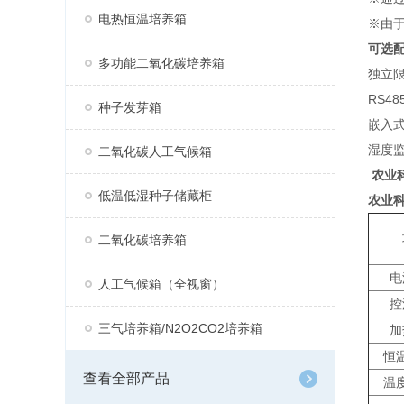
电热恒温培养箱
※由
可选
多功能二氧化碳培养箱
独立
RS4
种子发芽箱
嵌入
湿度
二氧化碳人工气候箱
​​​
农业
低温低湿种子储藏柜
农业
二氧化碳培养箱
电
人工气候箱（全视窗）
控
三气培养箱/N2O2CO2培养箱
加
恒
查看全部产品
温