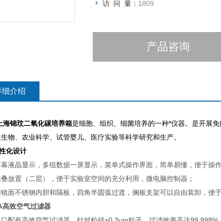
访 问 量：
1809
产品咨询
详细介绍
上海锦玟二氧化碳培养箱
是细胞、组织、细菌培养的一种*仪器。是开展
微生物、农业科学、试管婴儿、医疗实验等科学研究和生产。
性化设计
幕液晶显示，多组数据一屏显示，菜单式操作界面，简单易懂，便于操作(I
堆叠放置（二层），便于实验室空间的充分利用，微电脑控制器；
用镜面不锈钢内胆和隔板，四角半圆弧过渡，搁板支架可以自由装卸，便
PA高效空气过滤器
口配有高效空气过滤器，针对粒径≥0.3um粒子，过滤效率高达99.998%