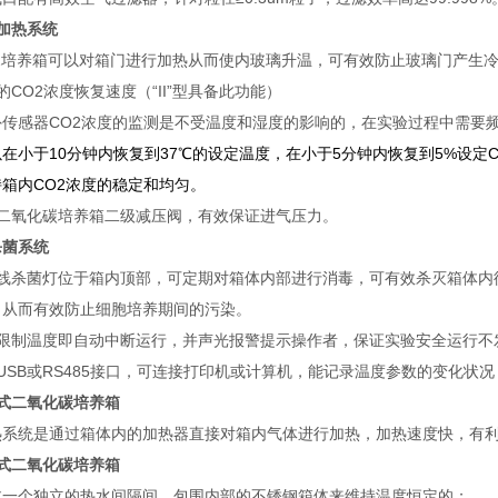
加热系统
O2培养箱可以对箱门进行加热从而使内玻璃升温，可有效防止玻璃门产生
的CO2浓度恢复速度（“II”型具备此功能）
外传感器CO2浓度的监测是不受温度和湿度的影响的，在实验过程中需要
在小于10分钟内恢复到37℃的设定温度，在小于5分钟内恢复到5%设
箱内CO2浓度的稳定和均匀。
置二氧化碳培养箱二级减压阀，有效保证进气压力。
杀菌系统
外线杀菌灯位于箱内顶部，可定期对箱体内部进行消毒，可有效杀灭箱体内
，从而有效防止细胞培养期间的污染。
过限制温度即自动中断运行，并声光报警提示操作者，保证实验安全运行不
USB或RS485接口，可连接打印机或计算机，能记录温度参数的变化状
式
二氧化碳培养箱
热系统是通过箱体内的加热器直接对箱内气体进行加热，加热速度快，有
式二氧化碳培养箱
过一个独立的热水间隔间，包围内部的不锈钢箱体来维持温度恒定的；