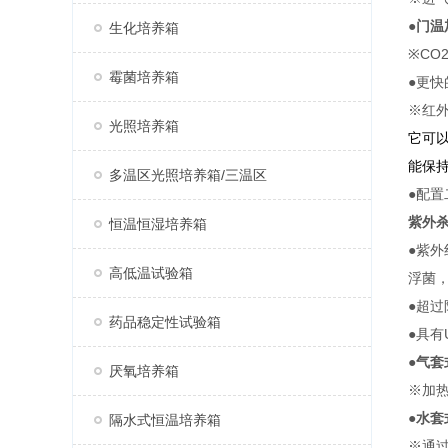
●
门温
生化培养箱
※C
霉菌培养箱
●更快
※红
光照培养箱
它可以
能保持
多温区光照培养箱/三温区
●配
紫外
恒温恒湿培养箱
●紫
高低温试验箱
浮菌
●超
药品稳定性试验箱
●具有
●
气套
厌氧培养箱
※加
●
水套
隔水式恒温培养箱
※通