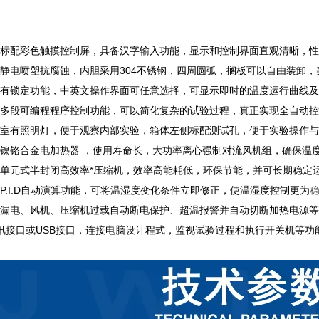
全系标配彩色触摸控制屏，具备汉字输入功能，显示和控制界面直观清晰，
壳静电喷塑抗腐蚀，内胆采用304不锈钢，四周圆弧，搁板可以自由装卸
屏幕有锁定功能，中英文操作界面可任意选择，可显示即时的温度运行曲线
具有多段可编程程序控制功能，可以简化复杂的试验过程，真正实现全自动
工作室有照明灯，便于观察内部实验，箱体左侧标配测试孔，便于实验操作
采用镍铬合金电加热器 ，使用寿命长，大功率离心强制对流风机组，确保温
采用单元式半封闭高效率*压缩机，效率高能耗低，环保节能，并可长期稳定
有P.I.D自动演算功能，可将温湿度变化条件立即修正，使温湿度控制更为
具有漏电、风机、压缩机过载自动断电保护、超温报警并自动切断加热电源
通讯接口或USB接口，连接电脑设计程式，监视试验过程和执行开关机等