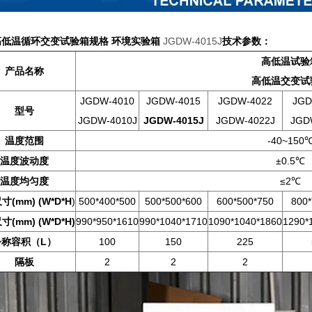
高低温循环交变试验箱规格 环境实验箱
JGDW-4015J
技术参数：
高低温试验
产品名称
高低温交变试
JGDW-4010
JGDW-4015
JGDW-4022
JGD
型号
JGDW-4010J
JGDW-4015J
JGDW-4022J
JGD
温度范围
-40~150
温度波动度
±0.5℃
温度均匀度
≤2℃
(mm) (W*D*H
)
500*400*500
500*500*600
600*500*750
800*
(mm) (W*D*H)
990*950*1610
990*1040*1710
1090*1040*1860
1290*
公称容积（L）
100
150
225
隔板
2
2
2