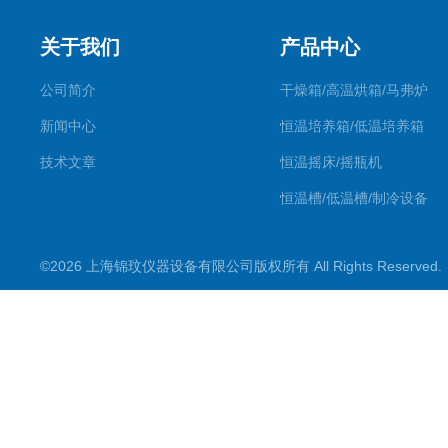
关于我们
产品中心
公司简介
干燥箱/高温烘箱/马弗炉
新闻中心
恒温培养箱/低温培养箱
技术文章
恒温摇床/摇瓶机
恒温槽/低温槽/制冷设备
氮吹仪/金属浴/摇床
©2026 上海锦玟仪器设备有限公司版权所有 All Rights Reserve
超声波仪器
冷光源植物培养箱
冷冻干燥设备
常规实验仪器
地域产品