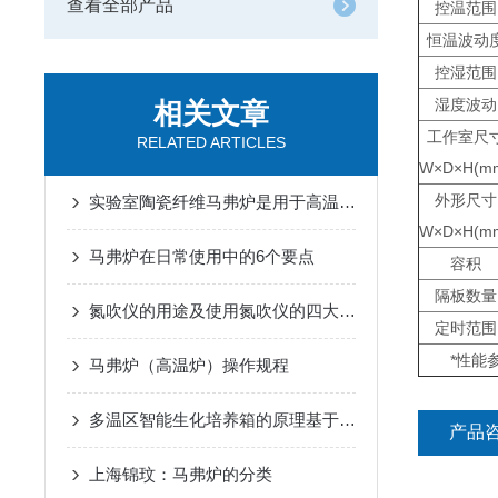
查看全部产品
控温范围
恒温波动
控湿范围
湿度波动
相关文章
工作室尺
RELATED ARTICLES
W×D×H(m
外形尺寸
实验室陶瓷纤维马弗炉是用于高温实验的加热设备
W×D×H(m
马弗炉在日常使用中的6个要点
容积
隔板数量
氮吹仪的用途及使用氮吹仪的四大优势
定时范围
*性能
马弗炉（高温炉）操作规程
多温区智能生化培养箱的原理基于反馈控制系统
产品
上海锦玟：马弗炉的分类