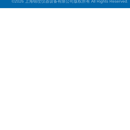
©2026 上海锦玟仪器设备有限公司版权所有 All Rights Reserve
超声波仪器
冷光源植物培养箱
冷冻干燥设备
常规实验仪器
地域产品