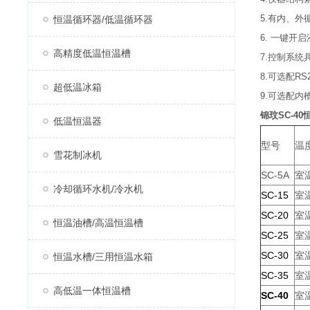
5.有内、
恒温循环器/低温循环器
6. 一键
高精度低温恒温槽
7.控制系
8.可选配R
超低温冰箱
9.可选配
锦玟SC-4
低温恒温器
型号
温
雪花制冰机
SC-5A
室温
冷却循环水机/冷水机
SC-15
室温
SC-20
室温
恒温油槽/高温恒温槽
SC-25
室温
SC-30
室温
恒温水槽/三用恒温水箱
SC-3
5
室温
高低温一体恒温槽
SC-40
室温