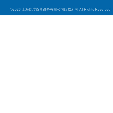
氮吹仪/金属浴/摇床
©2026 上海锦玟仪器设备有限公司版权所有 All Rights Reserve
超声波仪器
冷光源植物培养箱
冷冻干燥设备
常规实验仪器
地域产品