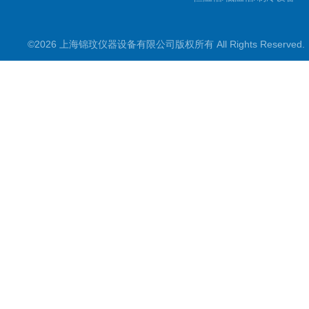
氮吹仪/金属浴/摇床
©2026 上海锦玟仪器设备有限公司版权所有 All Rights Reserve
超声波仪器
冷光源植物培养箱
冷冻干燥设备
常规实验仪器
地域产品