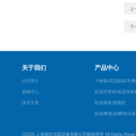
上
下
关于我们
产品中心
公司简介
干燥箱/高温烘箱/马弗
新闻中心
恒温培养箱/低温培养
技术文章
恒温摇床/摇瓶机
恒温槽/低温槽/制冷设
氮吹仪/金属浴/摇床
©2026 上海锦玟仪器设备有限公司版权所有 All Rights Rese
超声波仪器