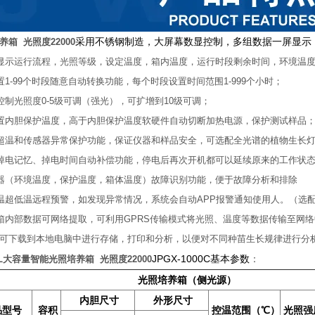
采用不锈钢制造，大屏幕数显控制，多组数据一屏显示
养箱 光照度22000
显示运行流程，光照等级，设定温度，箱内温度，运行时段剩余时间，环境温
置1-99个时段随意自动转换功能，每个时段设置时间范围1-999个小时；
控制光照度0-5级可调（强光），可扩增到10级可调；
置内胆保护温度，高于内胆保护温度软硬件自动切断加热电源，保护测试样品
超温和传感器异常保护功能，保证仪器和样品安全，可选配全光谱的植物生长
掉电记忆、掉电时间自动补偿功能，停电后再次开机都可以延续原来的工作状
器（环境温度，保护温度，箱体温度）故障识别功能，便于故障分析和排除
温超低温远程预警，如发现异常情况，系统会自动APP报警通知使用人。（选
箱内部数据可网络提取，可利用GPRS传输模式将光照、温度等数据传输至网
可下载到本地电脑中进行存储，打印和分析，以便对不同种苗生长规律进行分
JPGX-1000C基本参数
：
0L大容量智能光照培养箱 光照度22000
光照培养箱（侧光源）
内胆尺寸
外形尺寸
品型号
容积
控温范围（℃）
光照强